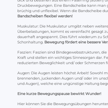
dick und bestehen aus einem Faserring (außen) un
Druckbewegungen. Eine Bandscheibe kann man gut 
brüchig und unflexibel. Wenn die Bandscheibe dur
Bandscheiben flexibel werden!
Muskulatur: Die Muskulatur umgibt neben weitere
Überbelastungen, kommt es vereinfacht gesagt zu
dauerhaft angespannt. Dies führt wiederum zu S
Schonhaltung.
Bewegung fördert eine bessere Ver
Faszien: Faszien sind Bindegewebsstrukturen, di
Kraft und stellen ein wichtiges Sinnesorgan dar. 
reduzierten Beweglichkeit und/ oder Schmerzen f
Augen: Die Augen leisten höchst Arbeit! Sowohl m
brennenden, juckenden Augen und/ oder im unschar
und Augen), welche eine ungünstige Haltung beg
Eine kurze Bewegungspause bewirkt Wunder!
Hier können Sie die Bewegungsübungen herunterlad