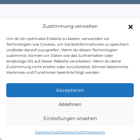
Zustimmung verwalten
Heavo
Um dir ein optimales Erlebnis zu bieten, verwenden wir
Technologien wie Cookies, um Geräteinformationen zu speichern
und/oder darauf zuzugreifen. Wenn du diesen Technologien
Impressum
Datenschutz
AGB
Kontakt
zustimmst, können wir Daten wie das Surfverhalten oder
eindeutige IDs auf dieser Website verarbeiten. Wenn du deine
Blog
Zustimmung nicht erteilst oder zurückziehst, können bestimmte
+49 (0) 176 - 43808616
kontakt@heavo.de
Merkmale und Funktionen beeinträchtigt werden.
Akzeptieren
Ablehnen
Einstellungen ansehen
Datenschutz
Datenschutz
Impressum