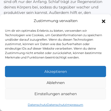
sind oft nur der Anfang. Schlaf trägt zur Regeneration
deines Körpers bei, sodass du tagsüber wacher und
produktiver sein kannst. Außerdem hilft er, den
Hormonhaushalt zu regulieren, das Gedächtnis zu
Zustimmung verwalten
verbessern und das Immunsystem zu stärken.
Ausreichender Schlaf kann dazu beitragen, Stress
Um dir ein optimales Erlebnis zu bieten, verwenden wir
abzubauen, die Stimmung zu verbessern und sogar bei
Technologien wie Cookies, um Geräteinformationen zu speichern
der Gewichtsabnahme helfen.
und/oder darauf zuzugreifen. Wenn du diesen Technologien
zustimmst, können wir Daten wie das Surfverhalten oder
eindeutige IDs auf dieser Website verarbeiten. Wenn du deine
Zustimmung nicht erteilst oder zurückziehst, können bestimmte
Was passiert, wenn ich nicht
Merkmale und Funktionen beeinträchtigt werden.
schlafe?
Akzeptieren
Die Auswirkungen von Schlafentzug sind bei jeder
Person unterschiedlich stark ausgeprägt. Grundsätzlich
Ablehnen
können folgende Symptome festgestellt werden:
Einstellungen ansehen
Kognitive Beeinträchtigung
: Schlafentzug kann zu
Konzentrationsschwierigkeiten,
Datenschutz
Datenschutz
Impressum
Gedächtnisschwäche und